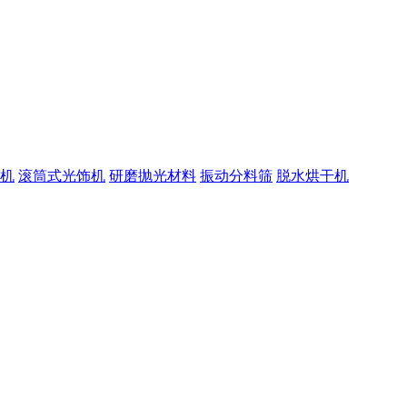
机
滚筒式光饰机
研磨抛光材料
振动分料筛
脱水烘干机