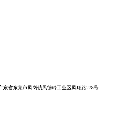
广东省东莞市凤岗镇凤德岭工业区凤翔路278号