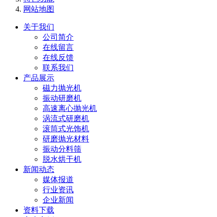
网站地图
关于我们
公司简介
在线留言
在线反馈
联系我们
产品展示
磁力抛光机
振动研磨机
高速离心抛光机
涡流式研磨机
滚筒式光饰机
研磨抛光材料
振动分料筛
脱水烘干机
新闻动态
媒体报道
行业资讯
企业新闻
资料下载