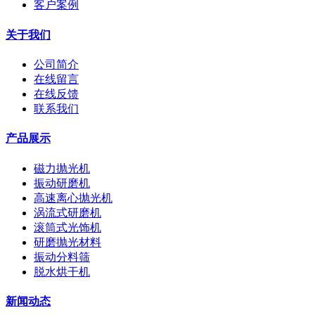
客户案例
关于我们
公司简介
在线留言
在线反馈
联系我们
产品展示
磁力抛光机
振动研磨机
高速离心抛光机
涡流式研磨机
滚筒式光饰机
研磨抛光材料
振动分料筛
脱水烘干机
新闻动态