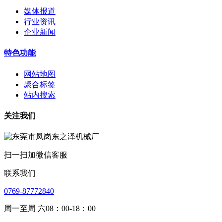
媒体报道
行业资讯
企业新闻
特色功能
网站地图
聚合标签
站内搜索
关注我们
扫一扫加微信客服
联系我们
0769-87772840
周一至周 六08：00-18：00